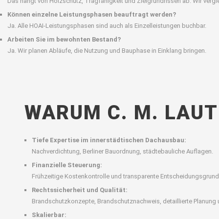
Das hängt von Holzschutz, Tragfähigkeit und Zielgrundrissen ab. Wir verg
Können einzelne Leistungsphasen beauftragt werden?
Ja. Alle HOAI-Leistungsphasen sind auch als Einzelleistungen buchbar.
Arbeiten Sie im bewohnten Bestand?
Ja. Wir planen Abläufe, die Nutzung und Bauphase in Einklang bringen.
WARUM C. M. LAU
Tiefe Expertise im innerstädtischen Dachausbau:
Nachverdichtung, Berliner Bauordnung, städtebauliche Auflagen.
Finanzielle Steuerung:
Frühzeitige Kostenkontrolle und transparente Entscheidungsgrund
Rechtssicherheit und Qualität:
Brandschutzkonzepte, Brandschutznachweis, detaillierte Planung
Skalierbar: