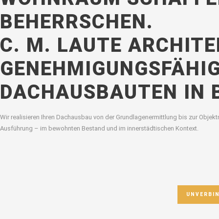
BEHERRSCHEN.
C. M. LAUTE ARCHIT
GENEHMIGUNGSFÄHIG
DACHAUSBAUTEN IN 
Wir realisieren Ihren Dachausbau von der Grundlagenermittlung bis zur Obje
Ausführung – im bewohnten Bestand und im innerstädtischen Kontext.
UNVERBI