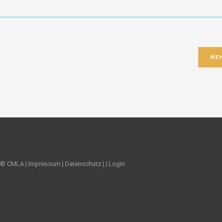
NE
© CMLA |
Impressum
|
Datenschutz
|
|
Login