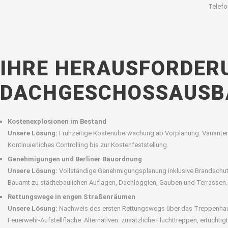
Telefo
IHRE HERAUSFORDER
DACHGESCHOSSAUSB
Kostenexplosionen im Bestand
Unsere Lösung:
Frühzeitige Kostenüberwachung ab Vorplanung. Varianten
Kontinuierliches Controlling bis zur Kostenfeststellung.
Genehmigungen und Berliner Bauordnung
Unsere Lösung:
Vollständige Genehmigungsplanung inklusive Brandschut
Bauamt zu städtebaulichen Auflagen, Dachloggien, Gauben und Terrassen.
Rettungswege in engen Straßenräumen
Unsere Lösung:
Nachweis des ersten Rettungswegs über das Treppenhaus
Feuerwehr-Aufstellfläche. Alternativen: zusätzliche Fluchttreppen, ertücht