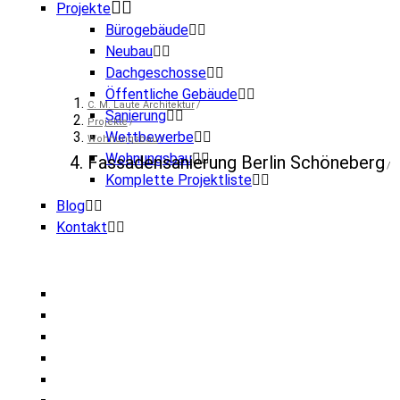
Projekte
Bürogebäude
Neubau
Dachgeschosse
Öffentliche Gebäude
C. M. Laute Architektur
Sanierung
Projekte
Wettbewerbe
Wohnungsbau
Wohnungsbau
Fassadensanierung Berlin Schöneberg
Komplette Projektliste
Blog
Kontakt